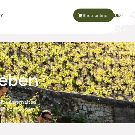
Shop online
 ?
DE
Reben
ft und erhalten
eit können Sie
n.