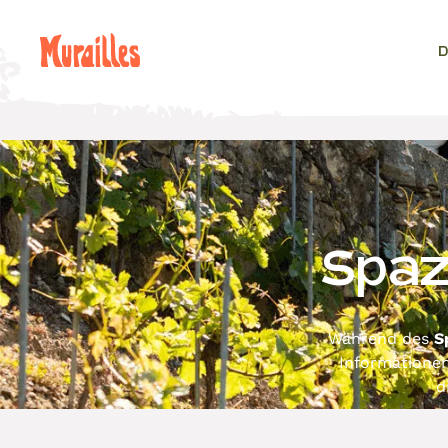
D
Spaz
Während des
S
Informationen
d