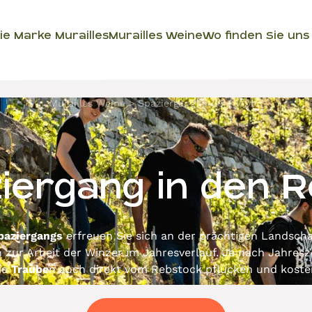
ie Marke Murailles
Murailles Weine
Wo finden Sie uns
Murailles Weine
Spaziergang in den Reben
iergang in den 
paziergangs
erfreuen Sie sich an der prächtigen Landscha
 zur Arbeit der Winzer im Jahresverlauf. Je nach Jahresz
ie
Traube
n auch direkt vom Rebstock pflücken und koste