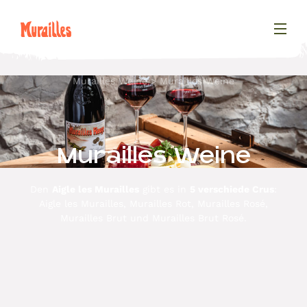
Murailles Weine
Murailles Weine
Murailles Weine
Den
Aigle les Murailles
gibt es in
5 verschiede Crus
:
Aigle les Murailles, Murailles Rot, Murailles Rosé,
Murailles Brut und Murailles Brut Rosé.